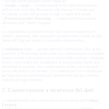
I dati dell’utente possono essere trattati da:
•
Google
e
Apple
— esclusivamente ai fini dell’autenticazione
dell’accesso (OAuth). Riceviamo solo il nome e l’email; non
accediamo ai dati dell’account Google o Apple dell’utente.
•
Il nostro provider di hosting
— i nostri server sono situati
all’interno dell’Unione Europea.
Le segnalazioni di pericolo inviate dall’utente (condizioni del
sentiero, posizione, foto opzionale) possono essere visibili ad altri
utenti dell’App per aiutare la comunità escursionistica.
Condivisione Live
— quando attivi la Condivisione Live, la tua
posizione GPS in tempo reale viene resa pubblicamente accessibile
tramite un link web univoco per la durata della sessione. Chiunque
riceva o trovi il link può visualizzare la tua posizione finché non
interrompi la sessione. Non condividiamo il link con terze parti —
sei tu a decidere a chi inviarlo. La Condivisione Live è disattivata
per impostazione predefinita ed è abilitata solo dal tuo consenso
esplicito per ogni sessione.
7. Conservazione e sicurezza dei dati
• I dati dell’utente sono conservati su server situati nell’
Unione
Europea