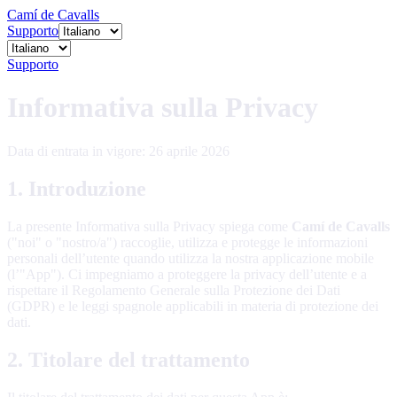
Camí de Cavalls
Supporto
Supporto
Informativa sulla Privacy
Data di entrata in vigore: 26 aprile 2026
1. Introduzione
La presente Informativa sulla Privacy spiega come
Camí de Cavalls
("noi" o "nostro/a") raccoglie, utilizza e protegge le informazioni
personali dell’utente quando utilizza la nostra applicazione mobile
(l’"App"). Ci impegniamo a proteggere la privacy dell’utente e a
rispettare il Regolamento Generale sulla Protezione dei Dati
(GDPR) e le leggi spagnole applicabili in materia di protezione dei
dati.
2. Titolare del trattamento