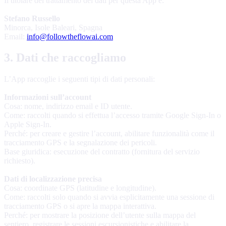
Il titolare del trattamento dei dati per questa App è:
Stefano Russello
Minorca, Isole Baleari, Spagna
Email:
info@followtheflowai.com
3. Dati che raccogliamo
L’App raccoglie i seguenti tipi di dati personali:
Informazioni sull’account
Cosa: nome, indirizzo email e ID utente.
Come: raccolti quando si effettua l’accesso tramite Google Sign-In o
Apple Sign-In.
Perché: per creare e gestire l’account, abilitare funzionalità come il
tracciamento GPS e la segnalazione dei pericoli.
Base giuridica: esecuzione del contratto (fornitura del servizio
richiesto).
Dati di localizzazione precisa
Cosa: coordinate GPS (latitudine e longitudine).
Come: raccolti solo quando si avvia esplicitamente una sessione di
tracciamento GPS o si apre la mappa interattiva.
Perché: per mostrare la posizione dell’utente sulla mappa del
sentiero, registrare le sessioni escursionistiche e abilitare la