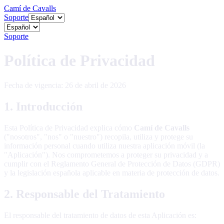
Camí de Cavalls
Soporte
Soporte
Política de Privacidad
Fecha de vigencia: 26 de abril de 2026
1. Introducción
Esta Política de Privacidad explica cómo
Camí de Cavalls
("nosotros", "nos" o "nuestro") recopila, utiliza y protege su
información personal cuando utiliza nuestra aplicación móvil (la
"Aplicación"). Nos comprometemos a proteger su privacidad y a
cumplir con el Reglamento General de Protección de Datos (GDPR)
y la legislación española aplicable en materia de protección de datos.
2. Responsable del Tratamiento
El responsable del tratamiento de datos de esta Aplicación es: